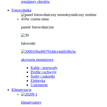
regulatory obrotów
Fotowoltaika
panele fotowoltaiczne
falowniki
akcesoria montażowe
Kable / przewody
Profile i uchwyty
Śruby i nakrętki
Elektryka
Uziemienie
Klimatyzacja
klimatyzatory