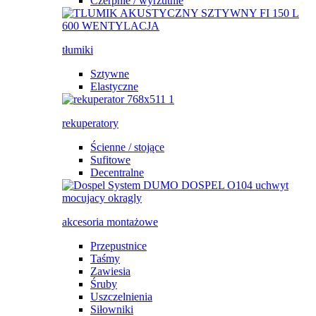
Czerpnie / wyrzutnie
tłumiki
Sztywne
Elastyczne
rekuperatory
Ścienne / stojące
Sufitowe
Decentralne
akcesoria montażowe
Przepustnice
Taśmy
Zawiesia
Śruby
Uszczelnienia
Siłowniki