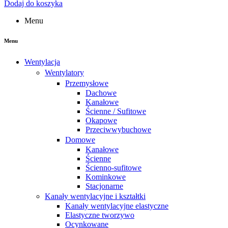
Dodaj do koszyka
Menu
Menu
Wentylacja
Wentylatory
Przemysłowe
Dachowe
Kanałowe
Ścienne / Sufitowe
Okapowe
Przeciwwybuchowe
Domowe
Kanałowe
Ścienne
Ścienno-sufitowe
Kominkowe
Stacjonarne
Kanały wentylacyjne i kształtki
Kanały wentylacyjne elastyczne
Elastyczne tworzywo
Ocynkowane