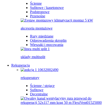
Ścienne
Sufitowe / kasetonowe
Podstropowe
Przenośne
akcesoria montażowe
Rury miedziane
Odprowadzenia skroplin
Wieszaki i mocowania
uklady multisplit
Rekuperacja
rekuperatory
Ścienne / stojące
Sufitowe
Decentralne