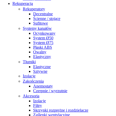
Rekuperacja
Rekuperatory
Decentralne
Ścienne / stojące
Sufitowe
Systemy kanałów
Ocynkowany
System Ø50
System Ø75
Płaski ABS
Owalny
Elastyczny
Tłumiki
Elastyczne
Sztywne
Izolacje
Zakończenia
Anemostaty
Czerpnie / wyrzutnie
Akcesoria
Izolacje
Filtry
Skrzynki rozprężne i rozdzielacze
Zaślepki wentylacyjne