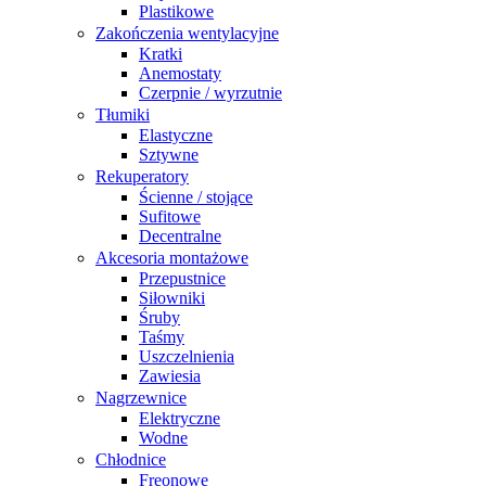
Plastikowe
Zakończenia wentylacyjne
Kratki
Anemostaty
Czerpnie / wyrzutnie
Tłumiki
Elastyczne
Sztywne
Rekuperatory
Ścienne / stojące
Sufitowe
Decentralne
Akcesoria montażowe
Przepustnice
Siłowniki
Śruby
Taśmy
Uszczelnienia
Zawiesia
Nagrzewnice
Elektryczne
Wodne
Chłodnice
Freonowe