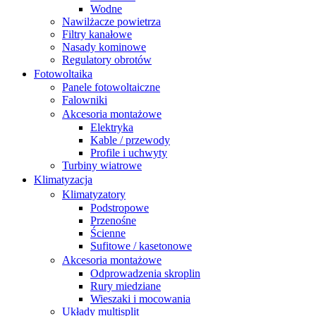
Wodne
Nawilżacze powietrza
Filtry kanałowe
Nasady kominowe
Regulatory obrotów
Fotowoltaika
Panele fotowoltaiczne
Falowniki
Akcesoria montażowe
Elektryka
Kable / przewody
Profile i uchwyty
Turbiny wiatrowe
Klimatyzacja
Klimatyzatory
Podstropowe
Przenośne
Ścienne
Sufitowe / kasetonowe
Akcesoria montażowe
Odprowadzenia skroplin
Rury miedziane
Wieszaki i mocowania
Układy multisplit