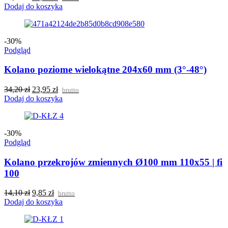
Dodaj do koszyka
-30%
Podgląd
Kolano poziome wielokątne 204x60 mm (3°-48°)
34,20
zł
23,95
zł
brutto
Dodaj do koszyka
-30%
Podgląd
Kolano przekrojów zmiennych Ø100 mm 110x55 | fi
100
14,10
zł
9,85
zł
brutto
Dodaj do koszyka