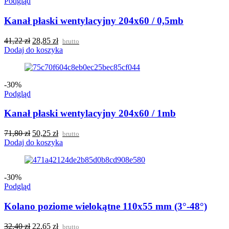
Podgląd
Kanał płaski wentylacyjny 204x60 / 0,5mb
41,22
zł
28,85
zł
brutto
Dodaj do koszyka
-30%
Podgląd
Kanał płaski wentylacyjny 204x60 / 1mb
71,80
zł
50,25
zł
brutto
Dodaj do koszyka
-30%
Podgląd
Kolano poziome wielokątne 110x55 mm (3°-48°)
32,40
zł
22,65
zł
brutto