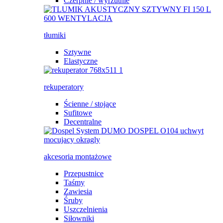
Czerpnie / wyrzutnie
tłumiki
Sztywne
Elastyczne
rekuperatory
Ścienne / stojące
Sufitowe
Decentralne
akcesoria montażowe
Przepustnice
Taśmy
Zawiesia
Śruby
Uszczelnienia
Siłowniki