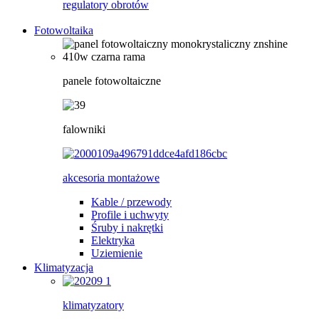
regulatory obrotów
Fotowoltaika
panele fotowoltaiczne
falowniki
akcesoria montażowe
Kable / przewody
Profile i uchwyty
Śruby i nakrętki
Elektryka
Uziemienie
Klimatyzacja
klimatyzatory