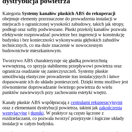
dystrybucja powietrza
Kategoria
Systemy kanałów płaskich ABS do rekuperacji
obejmuje elementy przeznaczone do prowadzenia instalacji w
miejscach o ograniczonej wysokości zabudowy, takich jak stropy,
podłogi oraz sufity podwieszane. Płaski przekrój kanałów pozwala
efektywnie rozprowadzać powietrze bez ingerencji w konstrukcję
budynku i bez konieczności wykonywania głębokich zabudów
technicznych, co ma duże znaczenie w nowoczesnym
budownictwie mieszkaniowym.
Tworzywo ABS charakteryzuje się gładką powierzchnią
wewnętrzną, co sprzyja stabilnemu przepływowi powietrza oraz
ogranicza osadzanie się zanieczyszczeń. Systemy płaskie
umożliwiają elastyczne prowadzenie tras instalacyjnych i łatwe
dopasowanie ich do układu pomieszczeń. Dzięki temu możliwe jest
równomierne doprowadzanie świeżego powietrza do wielu
punktów nawiewnych przy zachowaniu estetyki wnętrz.
Kanały płaskie ABS współpracują z
centralami rekuperacyjnymi
oraz z elementami dystrybucji powietrza, takimi jak
zakończenia
wentylacyjne
i
tłumiki
. W praktyce są często łączone z
rozdzielaczami, co pozwala tworzyć przejrzyste i logiczne układy
instalacji w całym budynku.