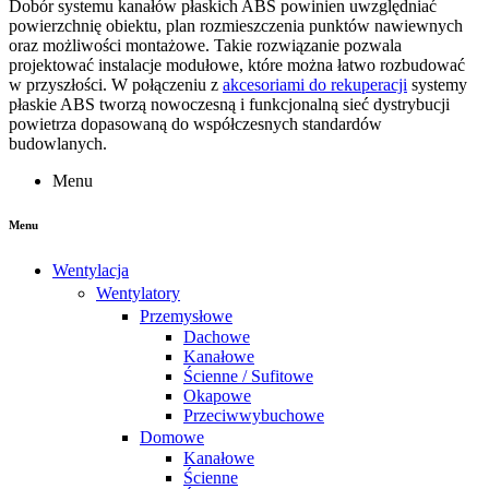
Dobór systemu kanałów płaskich ABS powinien uwzględniać
powierzchnię obiektu, plan rozmieszczenia punktów nawiewnych
oraz możliwości montażowe. Takie rozwiązanie pozwala
projektować instalacje modułowe, które można łatwo rozbudować
w przyszłości. W połączeniu z
akcesoriami do rekuperacji
systemy
płaskie ABS tworzą nowoczesną i funkcjonalną sieć dystrybucji
powietrza dopasowaną do współczesnych standardów
budowlanych.
Menu
Menu
Wentylacja
Wentylatory
Przemysłowe
Dachowe
Kanałowe
Ścienne / Sufitowe
Okapowe
Przeciwwybuchowe
Domowe
Kanałowe
Ścienne