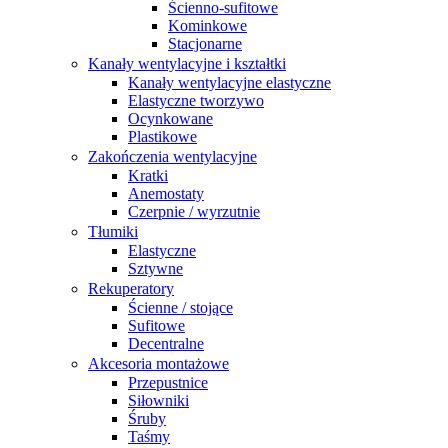
Ścienno-sufitowe
Kominkowe
Stacjonarne
Kanały wentylacyjne i kształtki
Kanały wentylacyjne elastyczne
Elastyczne tworzywo
Ocynkowane
Plastikowe
Zakończenia wentylacyjne
Kratki
Anemostaty
Czerpnie / wyrzutnie
Tłumiki
Elastyczne
Sztywne
Rekuperatory
Ścienne / stojące
Sufitowe
Decentralne
Akcesoria montażowe
Przepustnice
Siłowniki
Śruby
Taśmy