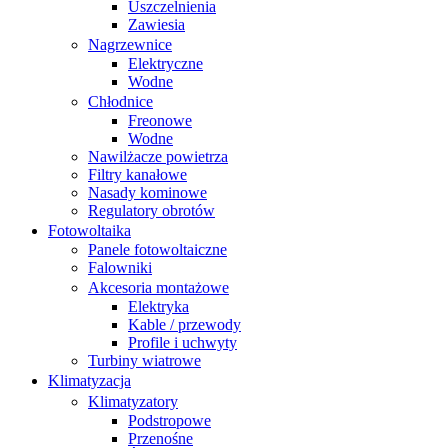
Uszczelnienia
Zawiesia
Nagrzewnice
Elektryczne
Wodne
Chłodnice
Freonowe
Wodne
Nawilżacze powietrza
Filtry kanałowe
Nasady kominowe
Regulatory obrotów
Fotowoltaika
Panele fotowoltaiczne
Falowniki
Akcesoria montażowe
Elektryka
Kable / przewody
Profile i uchwyty
Turbiny wiatrowe
Klimatyzacja
Klimatyzatory
Podstropowe
Przenośne