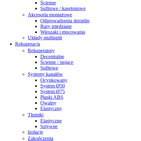
Ścienne
Sufitowe / kasetonowe
Akcesoria montażowe
Odprowadzenia skroplin
Rury miedziane
Wieszaki i mocowania
Układy multisplit
Rekuperacja
Rekuperatory
Decentralne
Ścienne / stojące
Sufitowe
Systemy kanałów
Ocynkowany
System Ø50
System Ø75
Płaski ABS
Owalny
Elastyczny
Tłumiki
Elastyczne
Sztywne
Izolacje
Zakończenia