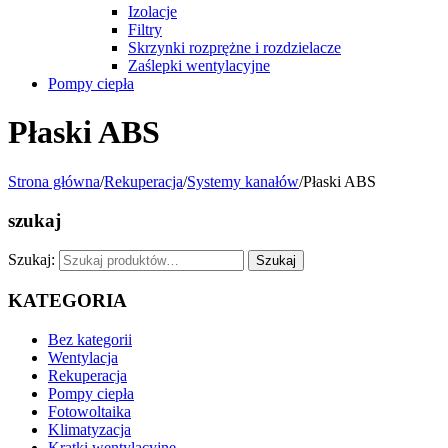
Izolacje
Filtry
Skrzynki rozprężne i rozdzielacze
Zaślepki wentylacyjne
Pompy ciepła
Płaski ABS
Strona główna
/
Rekuperacja
/
Systemy kanałów
/
Płaski ABS
szukaj
Szukaj:
Szukaj
KATEGORIA
Bez kategorii
Wentylacja
Rekuperacja
Pompy ciepła
Fotowoltaika
Klimatyzacja
Kratki wentylacyjne