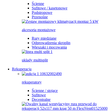
Ścienne
Sufitowe / kasetonowe
Podstropowe
Przenośne
akcesoria montażowe
Rury miedziane
Odprowadzenia skroplin
Wieszaki i mocowania
uklady multisplit
Rekuperacja
rekuperatory
Ścienne / stojące
Sufitowe
Decentralne