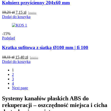
Kołnierz przyścienny 204x60 mm
10,21
zł
7,15
zł
brutto
Dodaj do koszyka
-15%
Podgląd
Kratka sufitowa z siatką Ø100 mm | fi 100
18,11
zł
15,40
zł
brutto
Dodaj do koszyka
1
2
3
4
Next page
Systemy kanałów płaskich ABS do
rekuperacji – oszczędność miejsca i cicha