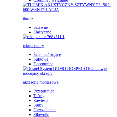
Czerpnie / wyrzutnie
tłumiki
Sztywne
Elastyczne
rekuperatory
Ścienne / stojące
Sufitowe
Decentralne
akcesoria montażowe
Przepustnice
Taśmy
Zawiesia
Śruby
Uszczelnienia
Siłowniki