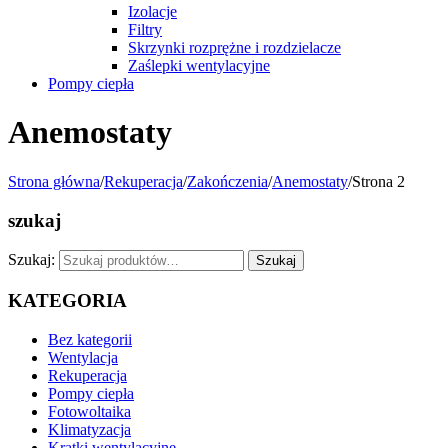
Izolacje
Filtry
Skrzynki rozprężne i rozdzielacze
Zaślepki wentylacyjne
Pompy ciepła
Anemostaty
Strona główna
/
Rekuperacja
/
Zakończenia
/
Anemostaty
/
Strona 2
szukaj
Szukaj:
Szukaj
KATEGORIA
Bez kategorii
Wentylacja
Rekuperacja
Pompy ciepła
Fotowoltaika
Klimatyzacja
Kratki wentylacyjne