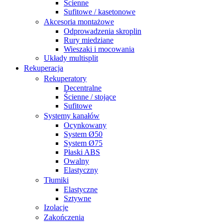
Ścienne
Sufitowe / kasetonowe
Akcesoria montażowe
Odprowadzenia skroplin
Rury miedziane
Wieszaki i mocowania
Układy multisplit
Rekuperacja
Rekuperatory
Decentralne
Ścienne / stojące
Sufitowe
Systemy kanałów
Ocynkowany
System Ø50
System Ø75
Płaski ABS
Owalny
Elastyczny
Tłumiki
Elastyczne
Sztywne
Izolacje
Zakończenia