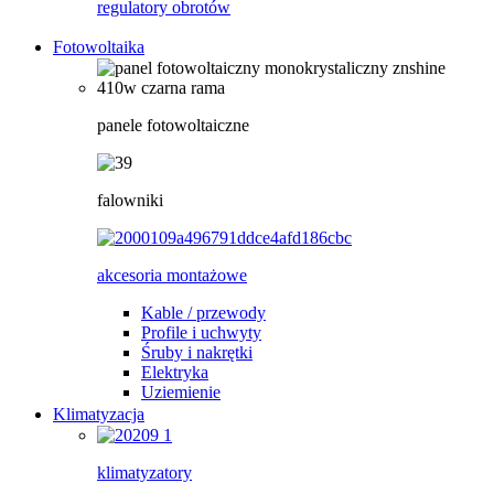
regulatory obrotów
Fotowoltaika
panele fotowoltaiczne
falowniki
akcesoria montażowe
Kable / przewody
Profile i uchwyty
Śruby i nakrętki
Elektryka
Uziemienie
Klimatyzacja
klimatyzatory