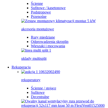
Ścienne
Sufitowe / kasetonowe
Podstropowe
Przenośne
akcesoria montażowe
Rury miedziane
Odprowadzenia skroplin
Wieszaki i mocowania
uklady multisplit
Rekuperacja
rekuperatory
Ścienne / stojące
Sufitowe
Decentralne