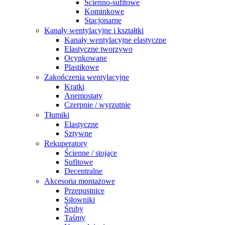
Ścienno-sufitowe
Kominkowe
Stacjonarne
Kanały wentylacyjne i kształtki
Kanały wentylacyjne elastyczne
Elastyczne tworzywo
Ocynkowane
Plastikowe
Zakończenia wentylacyjne
Kratki
Anemostaty
Czerpnie / wyrzutnie
Tłumiki
Elastyczne
Sztywne
Rekuperatory
Ścienne / stojące
Sufitowe
Decentralne
Akcesoria montażowe
Przepustnice
Siłowniki
Śruby
Taśmy