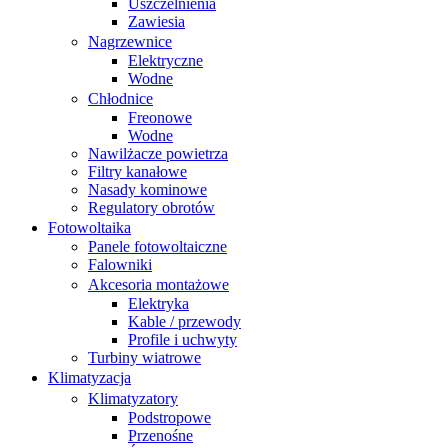
Uszczelnienia
Zawiesia
Nagrzewnice
Elektryczne
Wodne
Chłodnice
Freonowe
Wodne
Nawilżacze powietrza
Filtry kanałowe
Nasady kominowe
Regulatory obrotów
Fotowoltaika
Panele fotowoltaiczne
Falowniki
Akcesoria montażowe
Elektryka
Kable / przewody
Profile i uchwyty
Turbiny wiatrowe
Klimatyzacja
Klimatyzatory
Podstropowe
Przenośne