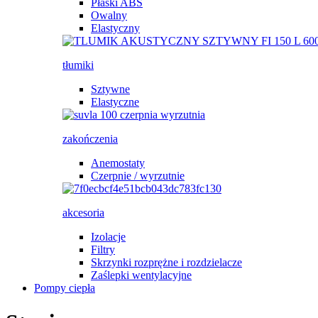
Płaski ABS
Owalny
Elastyczny
tłumiki
Sztywne
Elastyczne
zakończenia
Anemostaty
Czerpnie / wyrzutnie
akcesoria
Izolacje
Filtry
Skrzynki rozprężne i rozdzielacze
Zaślepki wentylacyjne
Pompy ciepła