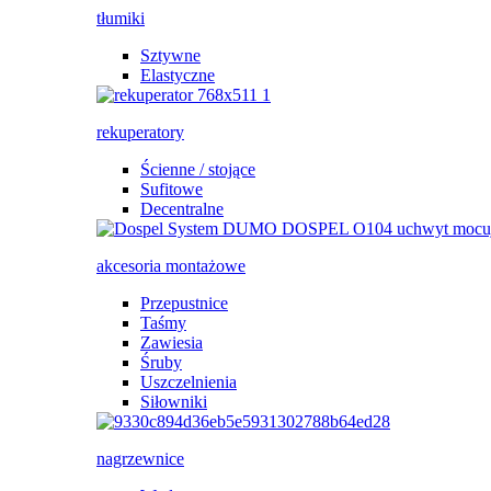
tłumiki
Sztywne
Elastyczne
rekuperatory
Ścienne / stojące
Sufitowe
Decentralne
akcesoria montażowe
Przepustnice
Taśmy
Zawiesia
Śruby
Uszczelnienia
Siłowniki
nagrzewnice