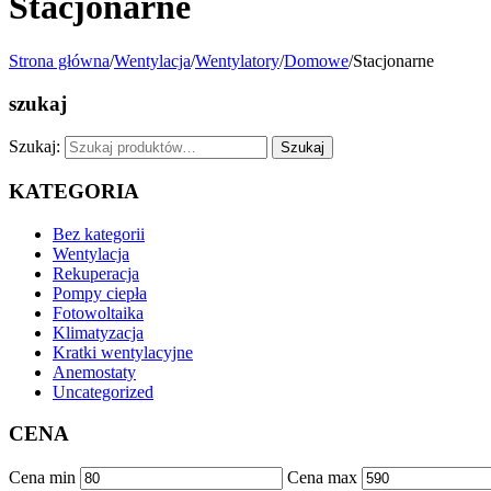
Stacjonarne
Strona główna
/
Wentylacja
/
Wentylatory
/
Domowe
/
Stacjonarne
szukaj
Szukaj:
Szukaj
KATEGORIA
Bez kategorii
Wentylacja
Rekuperacja
Pompy ciepła
Fotowoltaika
Klimatyzacja
Kratki wentylacyjne
Anemostaty
Uncategorized
CENA
Cena min
Cena max