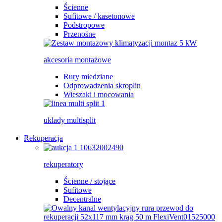
Ścienne
Sufitowe / kasetonowe
Podstropowe
Przenośne
akcesoria montażowe
Rury miedziane
Odprowadzenia skroplin
Wieszaki i mocowania
uklady multisplit
Rekuperacja
rekuperatory
Ścienne / stojące
Sufitowe
Decentralne