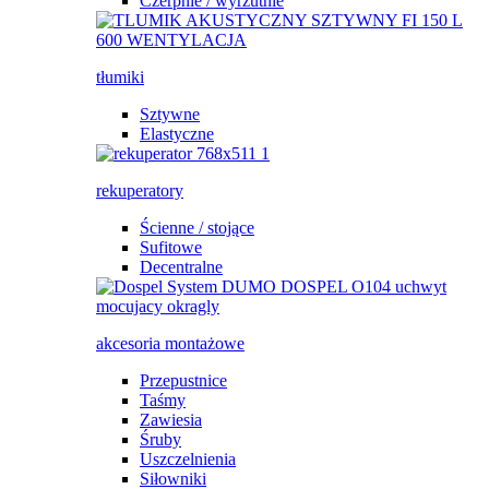
Czerpnie / wyrzutnie
tłumiki
Sztywne
Elastyczne
rekuperatory
Ścienne / stojące
Sufitowe
Decentralne
akcesoria montażowe
Przepustnice
Taśmy
Zawiesia
Śruby
Uszczelnienia
Siłowniki