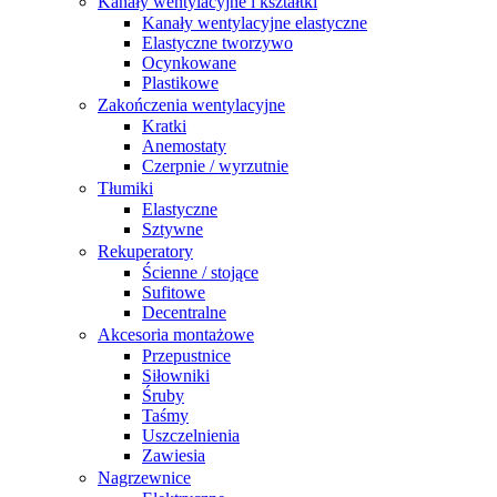
Kanały wentylacyjne i kształtki
Kanały wentylacyjne elastyczne
Elastyczne tworzywo
Ocynkowane
Plastikowe
Zakończenia wentylacyjne
Kratki
Anemostaty
Czerpnie / wyrzutnie
Tłumiki
Elastyczne
Sztywne
Rekuperatory
Ścienne / stojące
Sufitowe
Decentralne
Akcesoria montażowe
Przepustnice
Siłowniki
Śruby
Taśmy
Uszczelnienia
Zawiesia
Nagrzewnice