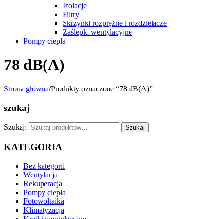
Izolacje
Filtry
Skrzynki rozprężne i rozdzielacze
Zaślepki wentylacyjne
Pompy ciepła
78 dB(A)
Strona główna
/
Produkty oznaczone “78 dB(A)”
szukaj
Szukaj:
Szukaj
KATEGORIA
Bez kategorii
Wentylacja
Rekuperacja
Pompy ciepła
Fotowoltaika
Klimatyzacja
Kratki wentylacyjne