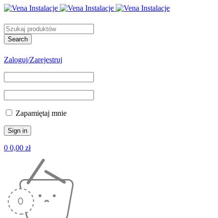
Zaloguj/Zarejestruj
Zapamiętaj mnie
0
0,00
zł