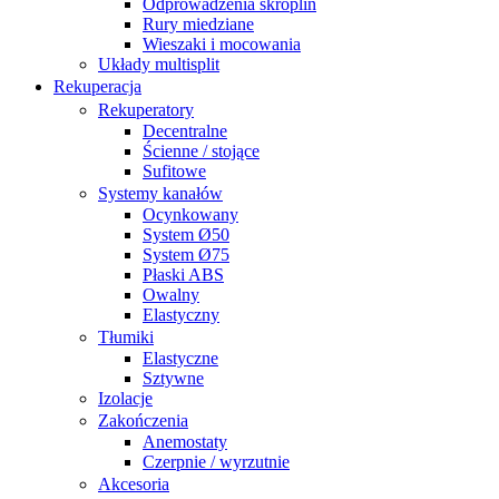
Odprowadzenia skroplin
Rury miedziane
Wieszaki i mocowania
Układy multisplit
Rekuperacja
Rekuperatory
Decentralne
Ścienne / stojące
Sufitowe
Systemy kanałów
Ocynkowany
System Ø50
System Ø75
Płaski ABS
Owalny
Elastyczny
Tłumiki
Elastyczne
Sztywne
Izolacje
Zakończenia
Anemostaty
Czerpnie / wyrzutnie
Akcesoria