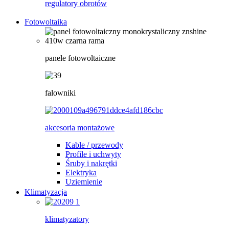
regulatory obrotów
Fotowoltaika
panele fotowoltaiczne
falowniki
akcesoria montażowe
Kable / przewody
Profile i uchwyty
Śruby i nakrętki
Elektryka
Uziemienie
Klimatyzacja
klimatyzatory