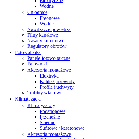
Elektryczne
Wodne
Chłodnice
Freonowe
Wodne
Nawilżacze powietrza
Filtry kanałowe
Nasady kominowe
Regulatory obrotów
Fotowoltaika
Panele fotowoltaiczne
Falowniki
Akcesoria montażowe
Elektryka
Kable / przewody
Profile i uchwyty
Turbiny wiatrowe
Klimatyzacja
Klimatyzatory
Podstropowe
Przenośne
Ścienne
Sufitowe / kasetonowe
Akcesoria montażowe