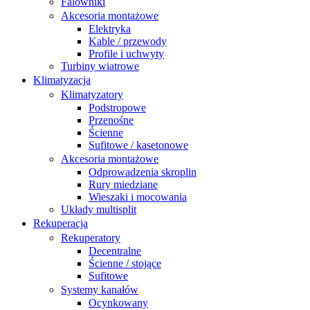
Falowniki
Akcesoria montażowe
Elektryka
Kable / przewody
Profile i uchwyty
Turbiny wiatrowe
Klimatyzacja
Klimatyzatory
Podstropowe
Przenośne
Ścienne
Sufitowe / kasetonowe
Akcesoria montażowe
Odprowadzenia skroplin
Rury miedziane
Wieszaki i mocowania
Układy multisplit
Rekuperacja
Rekuperatory
Decentralne
Ścienne / stojące
Sufitowe
Systemy kanałów
Ocynkowany