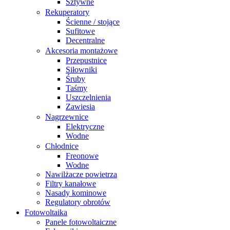
Sztywne
Rekuperatory
Ścienne / stojące
Sufitowe
Decentralne
Akcesoria montażowe
Przepustnice
Siłowniki
Śruby
Taśmy
Uszczelnienia
Zawiesia
Nagrzewnice
Elektryczne
Wodne
Chłodnice
Freonowe
Wodne
Nawilżacze powietrza
Filtry kanałowe
Nasady kominowe
Regulatory obrotów
Fotowoltaika
Panele fotowoltaiczne