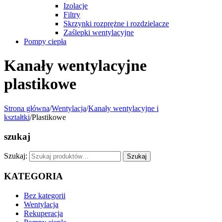
Izolacje
Filtry
Skrzynki rozprężne i rozdzielacze
Zaślepki wentylacyjne
Pompy ciepła
Kanały wentylacyjne
plastikowe
Strona główna
/
Wentylacja
/
Kanały wentylacyjne i
kształtki
/
Plastikowe
szukaj
Szukaj:
Szukaj
KATEGORIA
Bez kategorii
Wentylacja
Rekuperacja