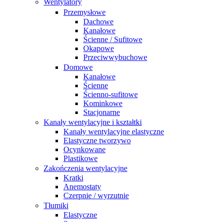
Wentylatory
Przemysłowe
Dachowe
Kanałowe
Ścienne / Sufitowe
Okapowe
Przeciwwybuchowe
Domowe
Kanałowe
Ścienne
Ścienno-sufitowe
Kominkowe
Stacjonarne
Kanały wentylacyjne i kształtki
Kanały wentylacyjne elastyczne
Elastyczne tworzywo
Ocynkowane
Plastikowe
Zakończenia wentylacyjne
Kratki
Anemostaty
Czerpnie / wyrzutnie
Tłumiki
Elastyczne