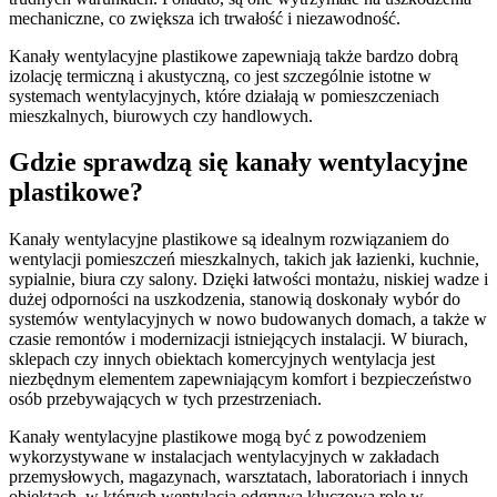
mechaniczne, co zwiększa ich trwałość i niezawodność.
Kanały wentylacyjne plastikowe zapewniają także bardzo dobrą
izolację termiczną i akustyczną, co jest szczególnie istotne w
systemach wentylacyjnych, które działają w pomieszczeniach
mieszkalnych, biurowych czy handlowych.
Gdzie sprawdzą się kanały wentylacyjne
plastikowe?
Kanały wentylacyjne plastikowe są idealnym rozwiązaniem do
wentylacji pomieszczeń mieszkalnych, takich jak łazienki, kuchnie,
sypialnie, biura czy salony. Dzięki łatwości montażu, niskiej wadze i
dużej odporności na uszkodzenia, stanowią doskonały wybór do
systemów wentylacyjnych w nowo budowanych domach, a także w
czasie remontów i modernizacji istniejących instalacji. W biurach,
sklepach czy innych obiektach komercyjnych wentylacja jest
niezbędnym elementem zapewniającym komfort i bezpieczeństwo
osób przebywających w tych przestrzeniach.
Kanały wentylacyjne plastikowe mogą być z powodzeniem
wykorzystywane w instalacjach wentylacyjnych w zakładach
przemysłowych, magazynach, warsztatach, laboratoriach i innych
obiektach, w których wentylacja odgrywa kluczową rolę w