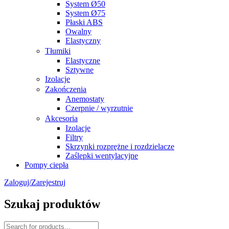
System Ø50
System Ø75
Płaski ABS
Owalny
Elastyczny
Tłumiki
Elastyczne
Sztywne
Izolacje
Zakończenia
Anemostaty
Czerpnie / wyrzutnie
Akcesoria
Izolacje
Filtry
Skrzynki rozprężne i rozdzielacze
Zaślepki wentylacyjne
Pompy ciepła
Zaloguj/Zarejestruj
Szukaj produktów