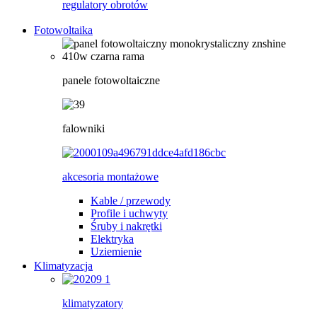
regulatory obrotów
Fotowoltaika
panele fotowoltaiczne
falowniki
akcesoria montażowe
Kable / przewody
Profile i uchwyty
Śruby i nakrętki
Elektryka
Uziemienie
Klimatyzacja
klimatyzatory