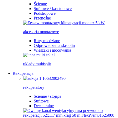
Ścienne
Sufitowe / kasetonowe
Podstropowe
Przenośne
akcesoria montażowe
Rury miedziane
Odprowadzenia skroplin
Wieszaki i mocowania
uklady multisplit
Rekuperacja
rekuperatory
Ścienne / stojące
Sufitowe
Decentralne