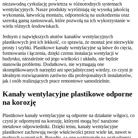
niezawodną cyrkulację powietrza w różnorodnych systemach
wentylacyjnych. Nasze produkty wyróżniają się wysoką jakością
wykonania, łatwością montażu, odpornością na uszkodzenia oraz
szeroką gamą zastosowań, które pozwolą na ich wykorzystanie w
wielu różnych środowiskach.
Jednym z największych atutów kanałów wentylacyjnych
plastikowych jest ich lekkość, co sprawia, że montaż jest niezwykle
prosty i szybki. Plastikowe kanały wentylacyjne są łatwe do cięcia,
formowania i łączenia, dzięki czemu instalacja wentylacji w
budynku, niezależnie od jego wielkości i układu, nie będzie
stanowiła problemu. Dodatkowo, nie wymagają one
skomplikowanych narzędzi ani specjalistycznej wiedzy, co czyni je
idealnym rozwiązaniem zarówno dla profesjonalnych instalatorów,
jak i osób realizujących prace remontowe samodzielnie.
Kanały wentylacyjne plastikowe odporne
na korozję
Plastikowe kanały wentylacyjne są odporne na działanie wilgoci, co
czyni je odpornymi na korozję, którymi mogą być narażone
metalowe odpowiedniki. Dzięki temu, kanały wentylacyjne
plastikowe zachowują swoje właściwości przez wiele lat, nawet w
trudnych warunkach. Ponadto, są one wytrzymałe na uszkodzenia