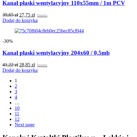
Kanał płaski wentylacyjny 110x55mm / 1m PCV
39,65
zł
27,75
zł
brutto
Dodaj do koszyka
-30%
Kanał płaski wentylacyjny 204x60 / 0,5mb
41,22
zł
28,85
zł
brutto
Dodaj do koszyka
1
2
3
4
…
10
11
12
Next page