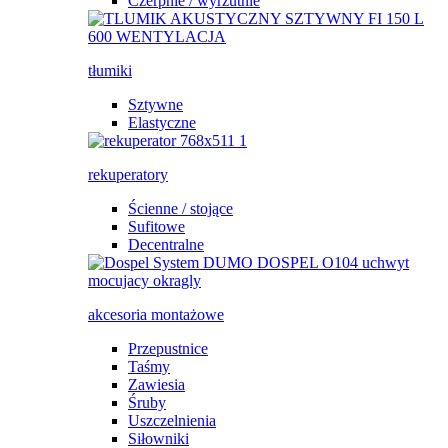
Czerpnie / wyrzutnie
tłumiki
Sztywne
Elastyczne
rekuperatory
Ścienne / stojące
Sufitowe
Decentralne
akcesoria montażowe
Przepustnice
Taśmy
Zawiesia
Śruby
Uszczelnienia
Siłowniki