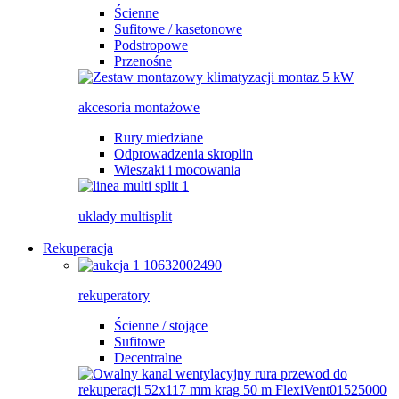
Ścienne
Sufitowe / kasetonowe
Podstropowe
Przenośne
akcesoria montażowe
Rury miedziane
Odprowadzenia skroplin
Wieszaki i mocowania
uklady multisplit
Rekuperacja
rekuperatory
Ścienne / stojące
Sufitowe
Decentralne