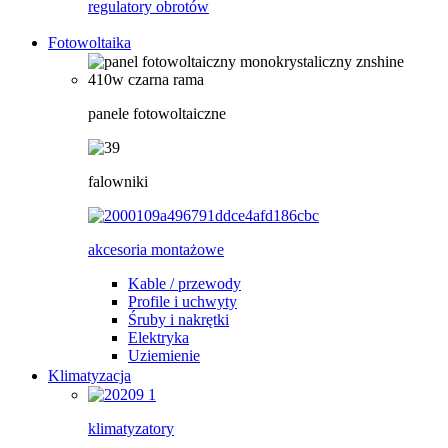
regulatory obrotów
Fotowoltaika
panele fotowoltaiczne
falowniki
akcesoria montażowe
Kable / przewody
Profile i uchwyty
Śruby i nakrętki
Elektryka
Uziemienie
Klimatyzacja
klimatyzatory