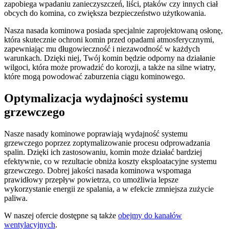
zapobiega wpadaniu zanieczyszczeń, liści, ptaków czy innych ciał
obcych do komina, co zwiększa bezpieczeństwo użytkowania.
Nasza nasada kominowa posiada specjalnie zaprojektowaną osłonę,
która skutecznie ochroni komin przed opadami atmosferycznymi,
zapewniając mu długowieczność i niezawodność w każdych
warunkach. Dzięki niej, Twój komin będzie odporny na działanie
wilgoci, która może prowadzić do korozji, a także na silne wiatry,
które mogą powodować zaburzenia ciągu kominowego.
Optymalizacja wydajności systemu
grzewczego
Nasze nasady kominowe poprawiają wydajność systemu
grzewczego poprzez zoptymalizowanie procesu odprowadzania
spalin. Dzięki ich zastosowaniu, komin może działać bardziej
efektywnie, co w rezultacie obniża koszty eksploatacyjne systemu
grzewczego. Dobrej jakości nasada kominowa wspomaga
prawidłowy przepływ powietrza, co umożliwia lepsze
wykorzystanie energii ze spalania, a w efekcie zmniejsza zużycie
paliwa.
W naszej ofercie dostępne są także
obejmy do kanałów
wentylacyjnych
.