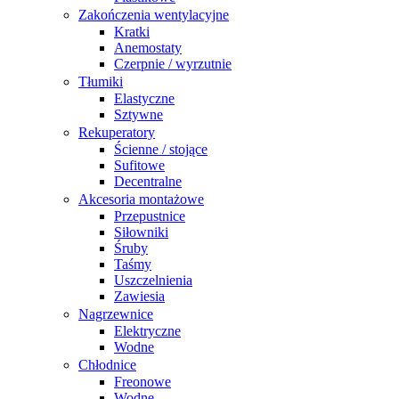
Zakończenia wentylacyjne
Kratki
Anemostaty
Czerpnie / wyrzutnie
Tłumiki
Elastyczne
Sztywne
Rekuperatory
Ścienne / stojące
Sufitowe
Decentralne
Akcesoria montażowe
Przepustnice
Siłowniki
Śruby
Taśmy
Uszczelnienia
Zawiesia
Nagrzewnice
Elektryczne
Wodne
Chłodnice
Freonowe
Wodne