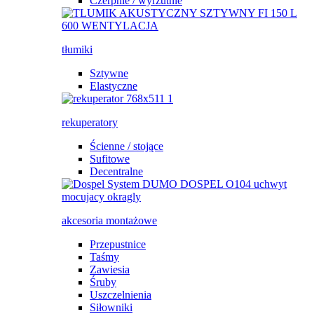
Czerpnie / wyrzutnie
tłumiki
Sztywne
Elastyczne
rekuperatory
Ścienne / stojące
Sufitowe
Decentralne
akcesoria montażowe
Przepustnice
Taśmy
Zawiesia
Śruby
Uszczelnienia
Siłowniki