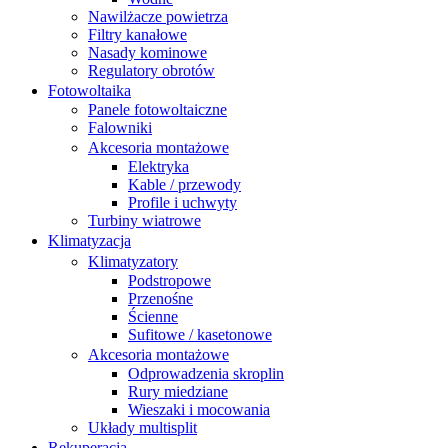
Nawilżacze powietrza
Filtry kanałowe
Nasady kominowe
Regulatory obrotów
Fotowoltaika
Panele fotowoltaiczne
Falowniki
Akcesoria montażowe
Elektryka
Kable / przewody
Profile i uchwyty
Turbiny wiatrowe
Klimatyzacja
Klimatyzatory
Podstropowe
Przenośne
Ścienne
Sufitowe / kasetonowe
Akcesoria montażowe
Odprowadzenia skroplin
Rury miedziane
Wieszaki i mocowania
Układy multisplit
Rekuperacja