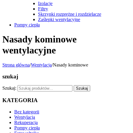
Izolacje
Filtry
Skrzynki rozprężne i rozdzielacze
Zaślepki wentylacyjne
Pompy ciepła
Nasady kominowe
wentylacyjne
Strona główna
/
Wentylacja
/
Nasady kominowe
szukaj
Szukaj:
Szukaj
KATEGORIA
Bez kategorii
Wentylacja
Rekuperacja
Pompy ciepła