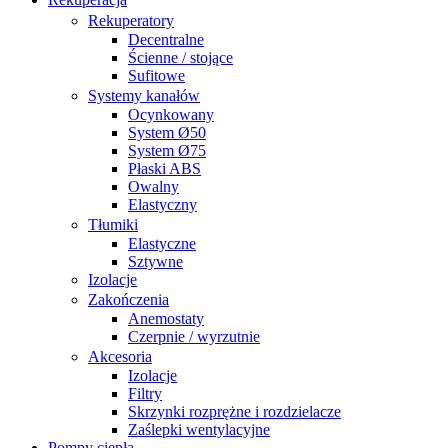
Rekuperatory
Decentralne
Ścienne / stojące
Sufitowe
Systemy kanałów
Ocynkowany
System Ø50
System Ø75
Płaski ABS
Owalny
Elastyczny
Tłumiki
Elastyczne
Sztywne
Izolacje
Zakończenia
Anemostaty
Czerpnie / wyrzutnie
Akcesoria
Izolacje
Filtry
Skrzynki rozprężne i rozdzielacze
Zaślepki wentylacyjne
Pompy ciepła