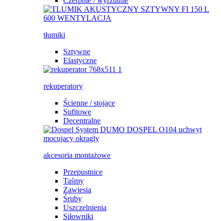
Czerpnie / wyrzutnie
tłumiki
Sztywne
Elastyczne
rekuperatory
Ścienne / stojące
Sufitowe
Decentralne
akcesoria montażowe
Przepustnice
Taśmy
Zawiesia
Śruby
Uszczelnienia
Siłowniki