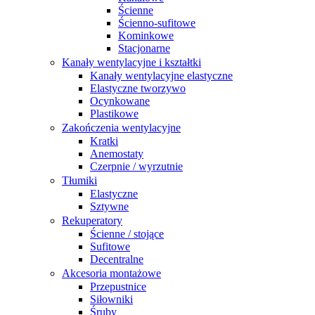
Ścienne
Ścienno-sufitowe
Kominkowe
Stacjonarne
Kanały wentylacyjne i kształtki
Kanały wentylacyjne elastyczne
Elastyczne tworzywo
Ocynkowane
Plastikowe
Zakończenia wentylacyjne
Kratki
Anemostaty
Czerpnie / wyrzutnie
Tłumiki
Elastyczne
Sztywne
Rekuperatory
Ścienne / stojące
Sufitowe
Decentralne
Akcesoria montażowe
Przepustnice
Siłowniki
Śruby