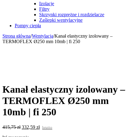
Izolacje
Filtry
Skrzynki rozprężne i rozdzielacze
Zaślepki wentylacyjne
Pompy ciepła
Strona główna
/
Wentylacja
/
Kanał elastyczny izolowany –
TERMOFLEX Ø250 mm 10mb | fi 250
-20%
Kanał elastyczny izolowany –
TERMOFLEX Ø250 mm
10mb | fi 250
415,75
zł
332,59
zł
brutto