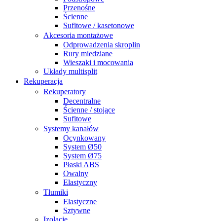
Przenośne
Ścienne
Sufitowe / kasetonowe
Akcesoria montażowe
Odprowadzenia skroplin
Rury miedziane
Wieszaki i mocowania
Układy multisplit
Rekuperacja
Rekuperatory
Decentralne
Ścienne / stojące
Sufitowe
Systemy kanałów
Ocynkowany
System Ø50
System Ø75
Płaski ABS
Owalny
Elastyczny
Tłumiki
Elastyczne
Sztywne
Izolacje