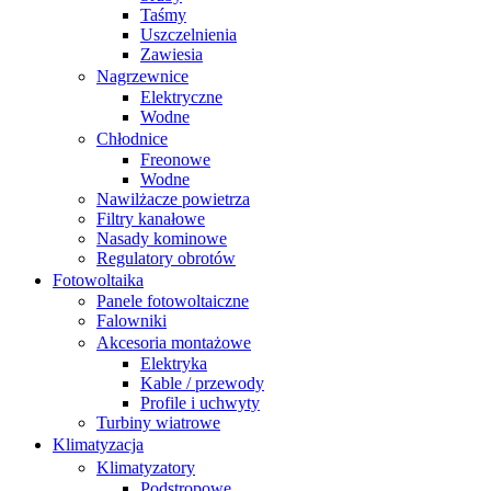
Taśmy
Uszczelnienia
Zawiesia
Nagrzewnice
Elektryczne
Wodne
Chłodnice
Freonowe
Wodne
Nawilżacze powietrza
Filtry kanałowe
Nasady kominowe
Regulatory obrotów
Fotowoltaika
Panele fotowoltaiczne
Falowniki
Akcesoria montażowe
Elektryka
Kable / przewody
Profile i uchwyty
Turbiny wiatrowe
Klimatyzacja
Klimatyzatory
Podstropowe