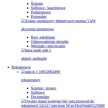
Ścienne
Sufitowe / kasetonowe
Podstropowe
Przenośne
akcesoria montażowe
Rury miedziane
Odprowadzenia skroplin
Wieszaki i mocowania
uklady multisplit
Rekuperacja
rekuperatory
Ścienne / stojące
Sufitowe
Decentralne