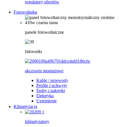
regulatory obrotów
Fotowoltaika
panele fotowoltaiczne
falowniki
akcesoria montażowe
Kable / przewody
Profile i uchwyty
Śruby i nakrętki
Elektryka
Uziemienie
Klimatyzacja
klimatyzatory