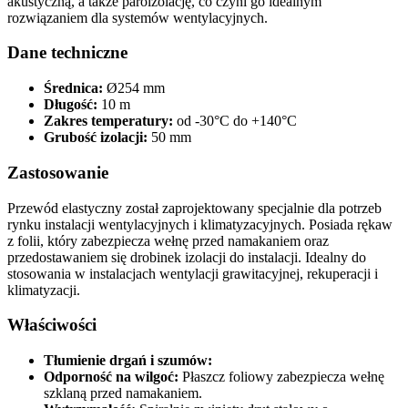
akustyczną, a także paroizolację, co czyni go idealnym
rozwiązaniem dla systemów wentylacyjnych.
Dane techniczne
Średnica:
Ø254 mm
Długość:
10 m
Zakres temperatury:
od -30°C do +140°C
Grubość izolacji:
50 mm
Zastosowanie
Przewód elastyczny został zaprojektowany specjalnie dla potrzeb
rynku instalacji wentylacyjnych i klimatyzacyjnych. Posiada rękaw
z folii, który zabezpiecza wełnę przed namakaniem oraz
przedostawaniem się drobinek izolacji do instalacji. Idealny do
stosowania w instalacjach wentylacji grawitacyjnej, rekuperacji i
klimatyzacji.
Właściwości
Tłumienie drgań i szumów:
Odporność na wilgoć:
Płaszcz foliowy zabezpiecza wełnę
szklaną przed namakaniem.