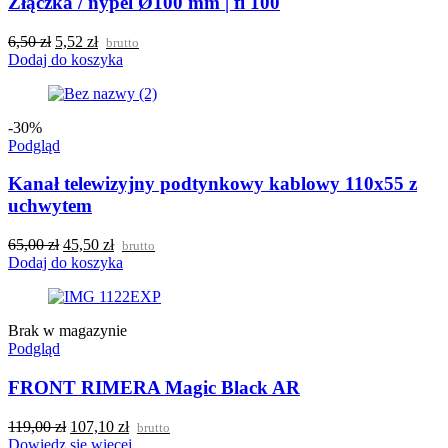
Złączka / nypel Ø100 mm | fi 100
6,50
zł
5,52
zł
brutto
Dodaj do koszyka
-30%
Podgląd
Kanał telewizyjny podtynkowy kablowy 110x55 z
uchwytem
65,00
zł
45,50
zł
brutto
Dodaj do koszyka
Brak w magazynie
Podgląd
FRONT RIMERA Magic Black AR
119,00
zł
107,10
zł
brutto
Dowiedz się więcej